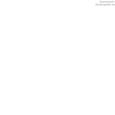
Seiteninhalt
(Seitengröße vo