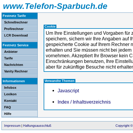
www.Telefon-Sparbuch.de
Festnetz Tarife
Schnellrechner
Cookie
Profirechner
Um Ihre Einstellungen und Vorgaben für 
LCR Download
speichern, sichern wir Ihre Angaben auf 
gespeicherte Cookie auf Ihrem Rechner n
Festnetz Service
erhalten und Sie müssen nicht bei jedem
Anbieter
vornehmen. Akzeptiert Ihr Browser kein 
Tarife
Einschränkungen benutzen, Ihre Einstellu
Nachrichten
aber für zukünftige Besuche nicht erhalte
Vanity Rechner
Verwandte Themen
Informationen
Infobox
Javascript
Lexikon
Kontakt
Index / Inhaltsverzeichnis
FAQ
Hilfe
Impressum
|
Haftungsausschluß
Copyright ©