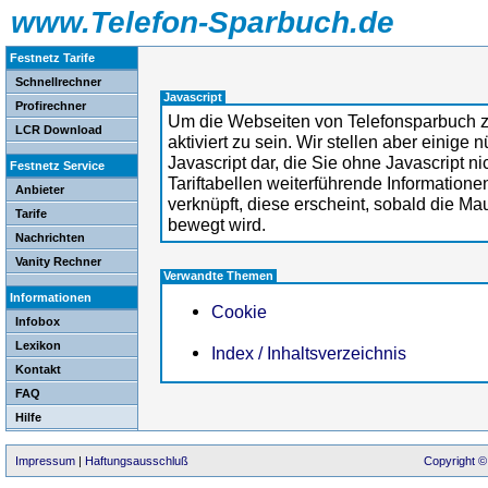
www.Telefon-Sparbuch.de
Festnetz Tarife
Schnellrechner
Javascript
Profirechner
Um die Webseiten von Telefonsparbuch zu
LCR Download
aktiviert zu sein. Wir stellen aber einige 
Javascript dar, die Sie ohne Javascript n
Festnetz Service
Tariftabellen weiterführende Informatione
Anbieter
verknüpft, diese erscheint, sobald die Ma
Tarife
bewegt wird.
Nachrichten
Vanity Rechner
Verwandte Themen
Informationen
Cookie
Infobox
Lexikon
Index / Inhaltsverzeichnis
Kontakt
FAQ
Hilfe
Impressum
|
Haftungsausschluß
Copyright ©