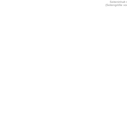
Seiteninhalt
(Seitengröße vo