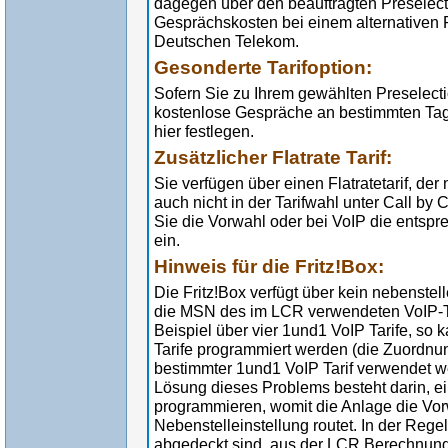
dagegen über den beauftragten Preselectio
Gesprächskosten bei einem alternativen Pr
Deutschen Telekom.
Gesonderte Tarifoption:
Sofern Sie zu Ihrem gewählten Preselectio
kostenlose Gespräche an bestimmten Tag
hier festlegen.
Zusätzlicher Flatrate Tarif:
Sie verfügen über einen Flatratetarif, der
auch nicht in der Tarifwahl unter Call by 
Sie die Vorwahl oder bei VoIP die entsp
ein.
Hinweis für die Fritz!Box:
Die Fritz!Box verfügt über kein nebenst
die MSN des im LCR verwendeten VoIP-Ta
Beispiel über vier 1und1 VoIP Tarife, so 
Tarife programmiert werden (die Zuordnu
bestimmter 1und1 VoIP Tarif verwendet wer
Lösung dieses Problems besteht darin, e
programmieren, womit die Anlage die Vo
Nebenstelleinstellung routet. In der Regel
abgedeckt sind, aus der LCR Berechnung