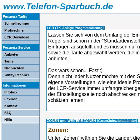
www.Telefon-Sparbuch.de
Festnetz Tarife
Schnellrechner
LCR (TK-Anlage Programmierung)
Profirechner
Lassen Sie sich von dem Umfang der Eins
LCR Download
Regel sind schon in der "Standardeinstell
Einträgen ausgefüllt und es müssen nur
Festnetz Service
sowie die Tarife abgewählt werden, die in
Anbieter
anbieten.
Tarife
Nachrichten
Das wars schon... Fast :)
Vanity Rechner
Denn nicht jeder Nutzer möchte mit den 
eigene Vorstellungen, wie eine ideale Pr
Informationen
der LCR-Service immer umfangreicher g
Infobox
der Einstellungsseite noch abschrecken 
Lexikon
schätzen lernen!
Kontakt
FAQ
Hilfe
ZONEN und WEITERE ZONEN (Gesprächsziele/Länder)
Zonen:
Unter "Zonen" wählen Sie die Länder, di