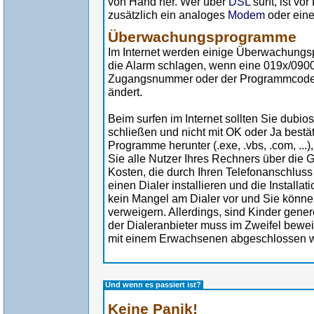
von Hand her. Wer über
DSL
surft, ist vo
zusätzlich ein analoges
Modem
oder ein
Überwachungsprogramme
Im Internet werden einige Überwachungs
die Alarm schlagen, wenn eine 019x/0900
Zugangsnummer oder der Programmcode d
ändert.
Beim surfen im Internet sollten Sie dubi
schließen und nicht mit OK oder Ja bestä
Programme herunter (.exe, .vbs, .com, ...),
Sie alle Nutzer Ihres Rechners über die G
Kosten, die durch Ihren Telefonanschluss 
einen Dialer installieren und die Installa
kein Mangel am Dialer vor und Sie könne
verweigern. Allerdings, sind Kinder gener
der Dialeranbieter muss im Zweifel bewei
mit einem Erwachsenen abgeschlossen w
Und wenn es passiert ist?
Keine Panik!