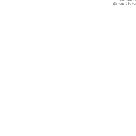
Seiteninhalt
(Seitengröße vo