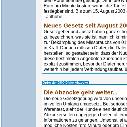
dem Portemonnaie gesaugt. Denn die Nu
Euro pro Minute kosten, wobei die Tarife 
festlegbar sind. Bis zum 15. August 2003
Tarifhöhe.
Neues Gesetz seit August 20
Gesetzgeber und Justiz haben ganz schö
zu bezeichnen, was sie ist, nämlich krimin
zur Bekämpfung des Missbrauchs von 01
in Kraft. Danach müssen Dialer, die Da
herstellen, so gestaltet sein, dass der 
diese bestimmten Angeboten zuordnen ka
explizit zustimmen, bevor der Dialer herun
weiterhin bei jedem Verbindungsaufbau ü
Opfer der 0900-Dialer Abzocke
Die Abzocke geht weiter...
Die neue Gesetzgebung wird von unseriö
im vollen Umfang umgesetzt. Bei seriösen
Warentest, sieht der Kunde einen deutlic
Abzockerseiten dagegegen bieten oft ein
Informationen zu gelangen. Umsonst ist a
mögliche Kosten (pro Minute oder pro Ein