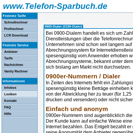
www.Telefon-Sparbuch.de
Festnetz Tarife
Schnellrechner
0900-Dialer (0190-Dialer)
Profirechner
Bei 0900-Dialern handelt es sich um Zahl
LCR Download
Dienstleistungen über die Telefonrechn
Unternehmen sind schon seit langem auf
Festnetz Service
Abrechnungssystem für Internetdienstlei
Anbieter
spesengünstig vom Anwender erhoben w
Tarife
Abrechnungssysteme, bekannt unter dem 
Nachrichten
sich bislang am Markt nicht durchsetzen.
Vanity Rechner
0900er-Nummern / Dialer
Informationen
In Zeiten des Internets fehlt ein Zahlun
spesengünstig kleine Beträge einheben 
Infobox
von der Abwicklung her zu teuer (für 1,2
Lexikon
drucken und versenden) oder nicht siche
Kontakt
FAQ
Einfach und anonym
Hilfe
0900er-Nummern sind augenblicklich die
Der Kunde kann auf einfache Weise eine 
Internet bezahlen. Das Entgelt bezahlt e
seine Anonymität dem Anbieter gegenüber 