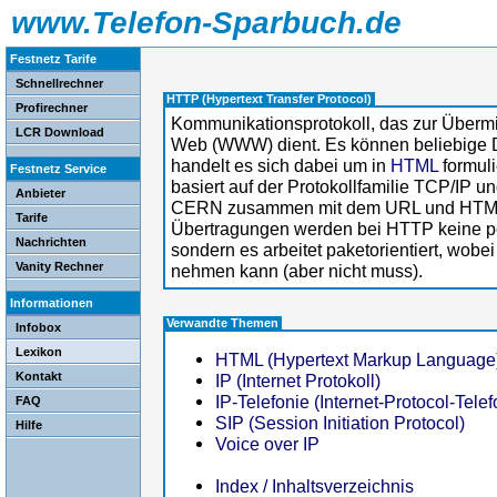
www.Telefon-Sparbuch.de
Festnetz Tarife
Schnellrechner
HTTP (Hypertext Transfer Protocol)
Profirechner
Kommunikationsprotokoll, das zur Übermi
LCR Download
Web (WWW) dient. Es können beliebige Da
handelt es sich dabei um in
HTML
formul
Festnetz Service
basiert auf der Protokollfamilie TCP/IP
Anbieter
CERN zusammen mit dem URL und HTML 
Tarife
Übertragungen werden bei HTTP keine p
Nachrichten
sondern es arbeitet paketorientiert, wob
Vanity Rechner
nehmen kann (aber nicht muss).
Informationen
Verwandte Themen
Infobox
Lexikon
HTML (Hypertext Markup Language
Kontakt
IP (Internet Protokoll)
IP-Telefonie (Internet-Protocol-Telef
FAQ
SIP (Session Initiation Protocol)
Hilfe
Voice over IP
Index / Inhaltsverzeichnis