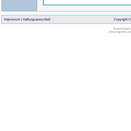
Impressum
|
Haftungsausschluß
Copyright ©
Seiteninhalt
(Seitengröße vo