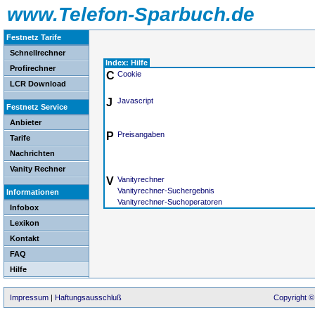
www.Telefon-Sparbuch.de
Festnetz Tarife
Schnellrechner
Index: Hilfe
Profirechner
C
Cookie
LCR Download
J
Javascript
Festnetz Service
Anbieter
P
Preisangaben
Tarife
Nachrichten
Vanity Rechner
V
Vanityrechner
Vanityrechner-Suchergebnis
Informationen
Vanityrechner-Suchoperatoren
Infobox
Lexikon
Kontakt
FAQ
Hilfe
Impressum
|
Haftungsausschluß
Copyright ©