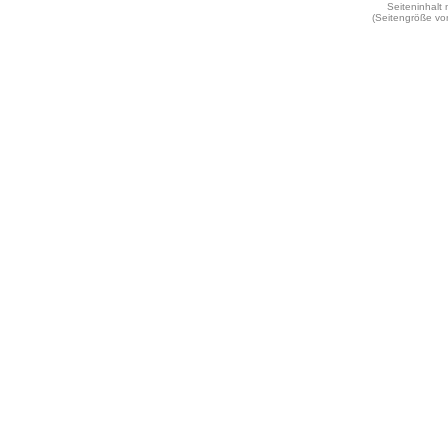
Seiteninhalt
(Seitengröße vo