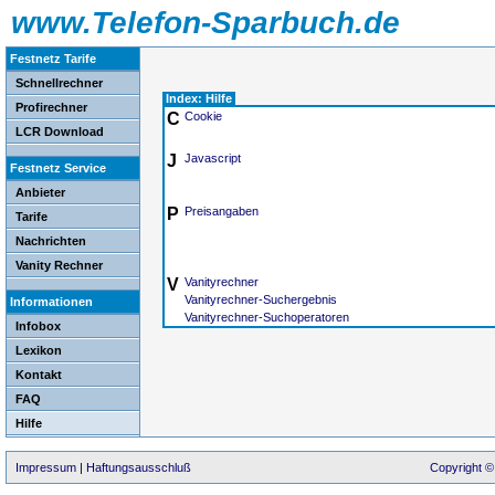
www.Telefon-Sparbuch.de
Festnetz Tarife
Schnellrechner
Index: Hilfe
Profirechner
C
Cookie
LCR Download
J
Javascript
Festnetz Service
Anbieter
P
Preisangaben
Tarife
Nachrichten
Vanity Rechner
V
Vanityrechner
Vanityrechner-Suchergebnis
Informationen
Vanityrechner-Suchoperatoren
Infobox
Lexikon
Kontakt
FAQ
Hilfe
Impressum
|
Haftungsausschluß
Copyright ©