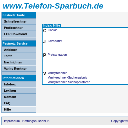
www.Telefon-Sparbuch.de
Festnetz Tarife
Schnellrechner
Index: Hilfe
Profirechner
C
Cookie
LCR Download
J
Javascript
Festnetz Service
Anbieter
P
Preisangaben
Tarife
Nachrichten
Vanity Rechner
V
Vanityrechner
Vanityrechner-Suchergebnis
Informationen
Vanityrechner-Suchoperatoren
Infobox
Lexikon
Kontakt
FAQ
Hilfe
Impressum
|
Haftungsausschluß
Copyright ©