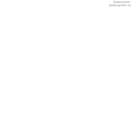
Seiteninhalt
(Seitengröße vo